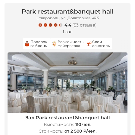
Park restaurant&banquet hall
Ставрополь, ул. Доваторцев, 47б
4.4
(
53 отзыва
)
1 зал
Подарок
Возможность
Свой
за бронь
фейерверка
алкоголь
Зал Park restaurant&banquet hall
Вместимость:
110 чел.
Стоимость:
от 2 500 ₽/чел.