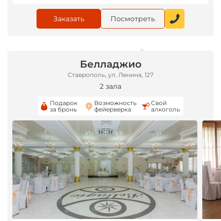
Заказать
Посмотреть
Белладжио
*
Ставрополь, ул. Ленина, 127
2 зала
Подарок
Возможность
Свой
за бронь
фейерверка
алкоголь
*
*