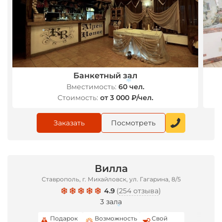
*
Банкетный зал
Вместимость:
60 чел.
Стоимость:
от 3 000 ₽/чел.
*
Заказать
Посмотреть
Вилла
Ставрополь, г. Михайловск, ул. Гагарина, 8/5
4.9
(
254 отзыва
)
3 зала
Подарок
Возможность
Свой
*