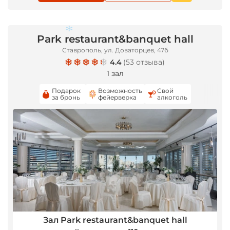
*
Park restaurant&banquet hall
Ставрополь, ул. Доваторцев, 47б
4.4
(
53 отзыва
)
*
1 зал
Подарок
Возможность
Свой
за бронь
фейерверка
алкоголь
Зал Park restaurant&banquet hall