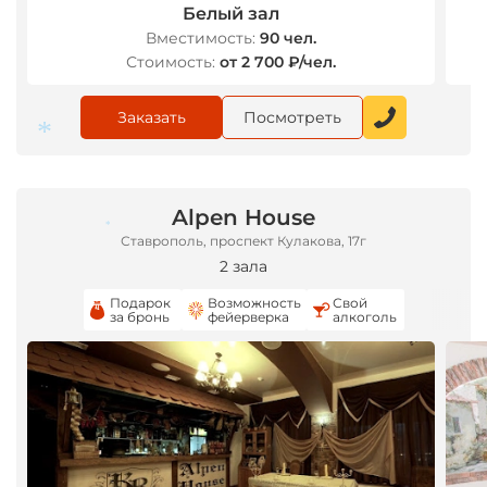
Белый зал
Вместимость:
90 чел.
*
Стоимость:
от 2 700 ₽/чел.
Заказать
Посмотреть
*
Alpen House
Ставрополь, проспект Кулакова, 17г
*
2 зала
Подарок
Возможность
Свой
за бронь
фейерверка
алкоголь