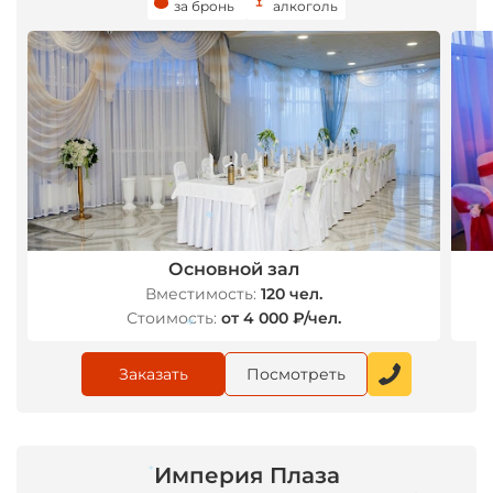
за бронь
алкоголь
*
Основной зал
Вместимость:
120 чел.
Стоимость:
от 4 000 ₽/чел.
*
Заказать
Посмотреть
Империя Плаза