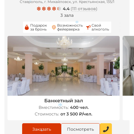
*
Ставрополь, г. Михайловск, ул. Крестьянская, 135/1
4.4
(
111 отзывов
)
*
3 зала
Подарок
Возможность
Свой
за бронь
фейерверка
алкоголь
*
*
Банкетный зал
*
Вместимость:
400 чел.
Стоимость:
от 3 500 ₽/чел.
*
Заказать
Посмотреть