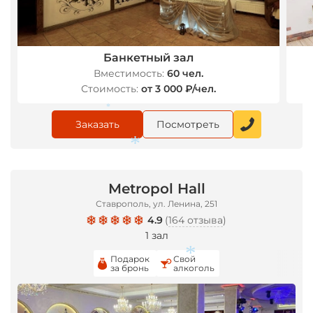
Банкетный зал
Вместимость:
60 чел.
Стоимость:
от 3 000 ₽/чел.
Заказать
Посмотреть
*
Metropol Hall
*
Ставрополь, ул. Ленина, 251
4.9
(
164 отзыва
)
1 зал
Подарок
Свой
за бронь
алкоголь
*