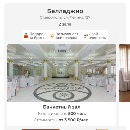
*
Белладжио
*
*
Ставрополь, ул. Ленина, 127
2 зала
Подарок
Возможность
Свой
за бронь
фейерверка
алкоголь
Банкетный зал
Вместимость:
500 чел.
Стоимость:
от 3 500 ₽/чел.