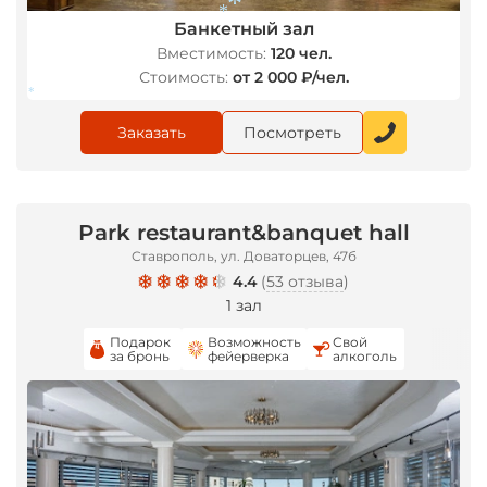
Банкетный зал
Вместимость:
120 чел.
*
*
Стоимость:
от 2 000 ₽/чел.
*
Заказать
Посмотреть
Park restaurant&banquet hall
Ставрополь, ул. Доваторцев, 47б
4.4
(
53 отзыва
)
1 зал
Подарок
Возможность
Свой
за бронь
фейерверка
алкоголь