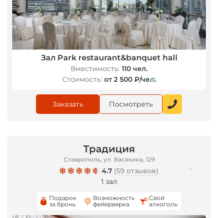
Зал Park restaurant&banquet hall
Вместимость:
110 чел.
Стоимость:
от 2 500 ₽/чел.
Заказать
Посмотреть
*
Традиция
Ставрополь, ул. Васякина, 129
4.7
(
59 отзывов
)
1 зал
*
Подарок
Возможность
Свой
за бронь
фейерверка
алкоголь