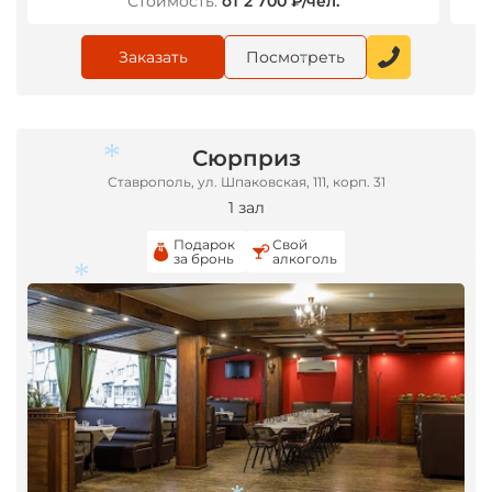
Стоимость:
от 2 700 ₽/чел.
Заказать
Посмотреть
*
Сюрприз
Ставрополь, ул. Шпаковская, 111, корп. 31
1 зал
*
Подарок
Свой
за бронь
алкоголь
*
*