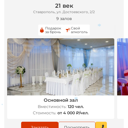
21 век
Ставрополь, ул. Достоевского, 2/2
9 залов
Подарок
Свой
за бронь
алкоголь
*
Основной зал
Вместимость:
120 чел.
Стоимость:
от 4 000 ₽/чел.
*
*
Заказать
Посмотреть