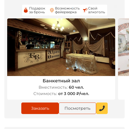
Подарок
Возможность
Свой
за бронь
фейерверка
алкоголь
*
*
Банкетный зал
*
Вместимость:
60 чел.
Стоимость:
от 3 000 ₽/чел.
Заказать
Посмотреть